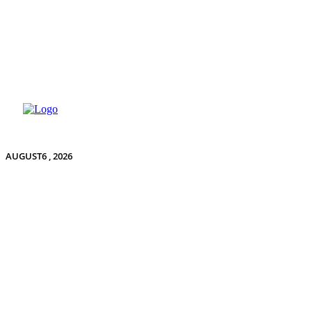
AUGUST6 , 2026
OM VISITNATURE
TEST AF GREJ OG UDSTYR
MEDIE