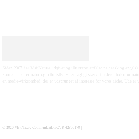
Siden 2007 har VisitNature udgivet og illustreret artikler på dansk og engelsk
kompetancer er natur og friluftsliv. Vi er fagligt stærkt funderet indenfor nat
en medie-virksomhed, der er udsprunget af interesse for vores niche. Ude er
Ude er vi på hjemmebane
© 2026 VisitNature Communication CVR 42855170 |