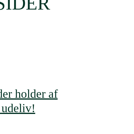
SIDER
der holder af
 udeliv!