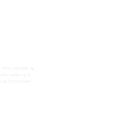
. Vores fokusfelt og
urens verden og er
 vi på hjemmebane!