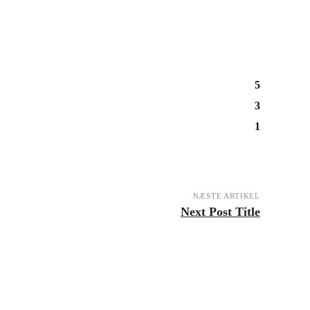
5
3
1
NÆSTE ARTIKEL
Next Post Title