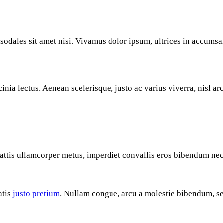
sodales sit amet nisi. Vivamus dolor ipsum, ultrices in accumsan
cinia lectus. Aenean scelerisque, justo ac varius viverra, nisl a
mattis ullamcorper metus, imperdiet convallis eros bibendum nec.
atis
justo pretium
. Nullam congue, arcu a molestie bibendum, sem