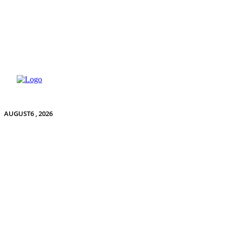
AUGUST6 , 2026
OM VISITNATURE
TEST AF GREJ OG UDSTYR
MEDIE